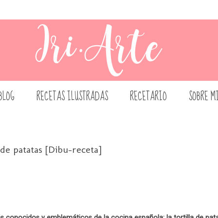
BLOG
RECETAS ILUSTRADAS
RECETARIO
SOBRE M
a de patatas [Dibu-receta]
s conocidos y emblemáticos de la cocina española: la tortilla de pata