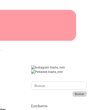
I
Escríbeme
tas.