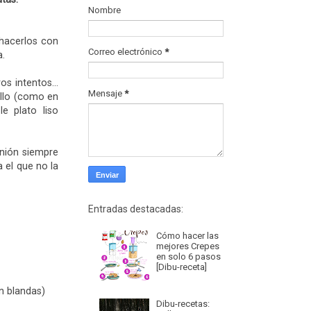
Nombre
 hacerlos con
Correo electrónico
*
a.
s intentos...
Mensaje
*
ello (como en
e plato liso
inión siempre
 el que no la
Entradas destacadas:
Cómo hacer las
mejores Crepes
en solo 6 pasos
[Dibu-receta]
n blandas)
Dibu-recetas: