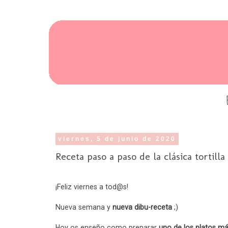
viernes, 5 de junio de 2020
Receta paso a paso de la clásica tortill
¡Feliz viernes a tod@s!
Nueva semana y
nueva dibu-receta
;)
Hoy os enseño como preparar
uno de los platos má