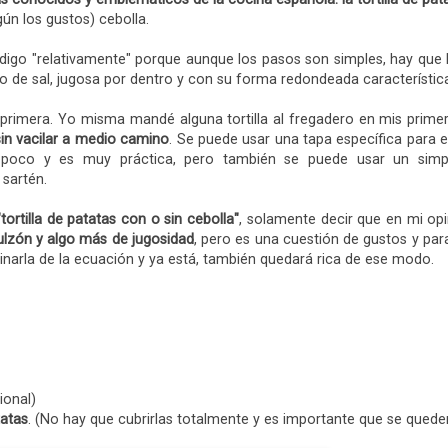
ún los gustos) cebolla.
Y digo "relativamente" porque aunque los pasos son simples, hay que
to de sal, jugosa por dentro y con su forma redondeada característic
 primera. Yo misma mandé alguna tortilla al fregadero en mis primero
sin vacilar a medio camino
. Se puede usar una tapa específica para 
y poco y es muy práctica, pero también se puede usar un simpl
sartén.
tortilla de patatas con o sin cebolla"
, solamente decir que en mi op
lzón y algo más de jugosidad
, pero es una cuestión de gustos y para
iminarla de la ecuación y ya está, también quedará rica de ese modo.
ional)
tatas
. (No hay que cubrirlas totalmente y es importante que se quede