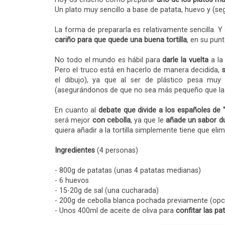
Un plato muy sencillo a base de patata, huevo y (seg
La forma de prepararla es relativamente sencilla. 
cariño para que quede una buena tortilla
, en su pun
No todo el mundo es hábil para
darle la vuelta
a la
Pero el truco está en hacerlo de manera decidida,
el dibujo), ya que al ser de plástico pesa mu
(asegurándonos de que no sea más pequeño que la 
En cuanto al
debate que divide a los españoles de "
será mejor
con cebolla
, ya que le
añade un sabor du
quiera añadir a la tortilla simplemente tiene que el
Ingredientes
(4 personas)
- 800g de patatas (unas 4 patatas medianas)
- 6 huevos
- 15-20g de sal (una cucharada)
- 200g de cebolla blanca pochada previamente (opc
- Unos 400ml de aceite de oliva para
confitar las pa