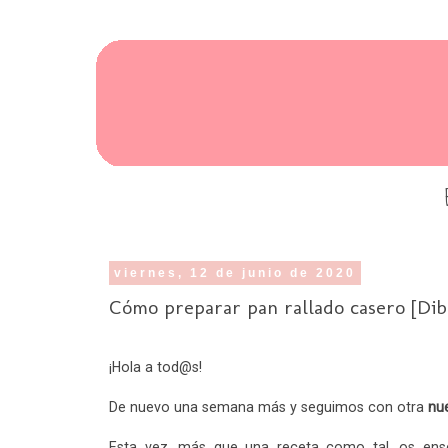
viernes, 12 de junio de 2020
Cómo preparar pan rallado casero [Dib
¡Hola a tod@s!
De nuevo una semana más y seguimos con otra
nu
Esta vez, más que una receta como tal, os en