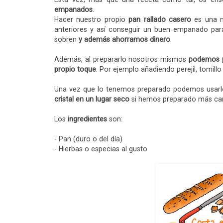
empanados
.
Hacer nuestro propio
pan rallado casero
es una m
anteriores y así conseguir un buen empanado par
sobren
y además ahorramos dinero
.
Además, al prepararlo nosotros mismos
podemos pe
propio toque
. Por ejemplo añadiendo perejil, tomill
Una vez que lo tenemos preparado podemos usarl
cristal en un lugar seco
si hemos preparado más can
Los
ingredientes
son:
- Pan (duro o del día)
- Hierbas o especias al gusto