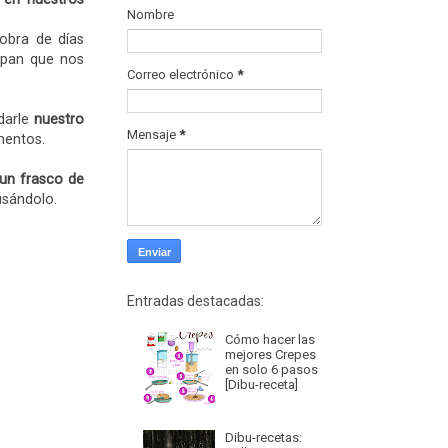
Nombre
obra de días
pan que nos
Correo electrónico
*
darle
nuestro
Mensaje
*
mentos.
 un frasco de
usándolo.
Entradas destacadas:
Cómo hacer las
mejores Crepes
en solo 6 pasos
[Dibu-receta]
Dibu-recetas: