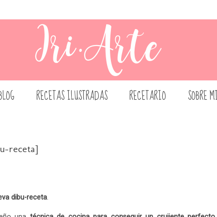
BLOG
RECETAS ILUSTRADAS
RECETARIO
SOBRE M
u-receta]
eva dibu-receta
.
seño una
técnica de cocina para conseguir un crujiente perfecto