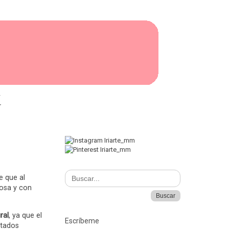
I
e que al
gosa y con
ral
, ya que el
Escríbeme
stados