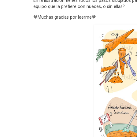
En la ilustración tienes todos los pasos dibujados p
equipo que la prefiere con nueces, o sin ellas?
🧡Muchas gracias por leerme🧡