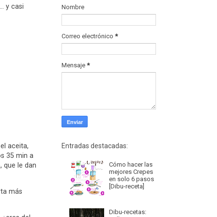
… y casi
Nombre
Correo electrónico
*
Mensaje
*
el aceita,
Entradas destacadas:
os 35 min a
Cómo hacer las
, que le dan
mejores Crepes
en solo 6 pasos
[Dibu-receta]
arta más
Dibu-recetas: