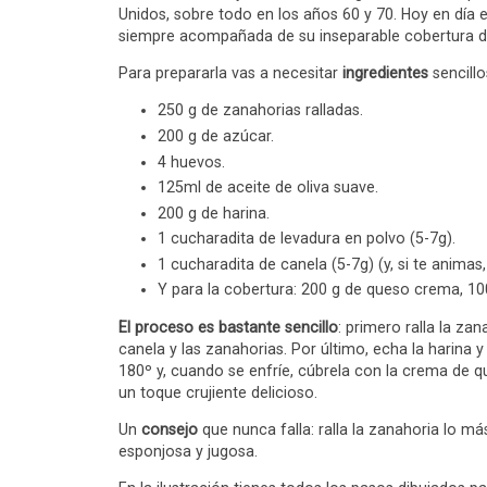
Unidos, sobre todo en los años 60 y 70. Hoy en día 
siempre acompañada de su inseparable cobertura 
Para prepararla vas a necesitar
ingredientes
sencillo
250 g de zanahorias ralladas.
200 g de azúcar.
4 huevos.
125ml de aceite de oliva suave.
200 g de harina.
1 cucharadita de levadura en polvo (5-7g).
1 cucharadita de canela (5-7g) (y, si te anima
Y para la cobertura: 200 g de queso crema, 10
El proceso es bastante sencillo
: primero ralla la za
canela y las zanahorias. Por último, echa la harina
180º y, cuando se enfríe, cúbrela con la crema de 
un toque crujiente delicioso.
Un
consejo
que nunca falla: ralla la zanahoria lo má
esponjosa y jugosa.