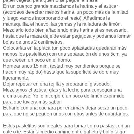
papel vegetal para que no se pegue la masa.
En un cuenco grande mezclamos la harina y el azúcar
(acordaos de echar menos harina, un poco más de la mitad
y luego vamos incorporando el resto). Añadimos la
mantequilla, el huevo, las yemas y la ralladura de limón.
Mezclarlo todo bien añadiendo más harina si es necesario,
hasta que la masa deje de estar pegajosa y podamos formar
bolas de unos 2 centímetros.
Colocarlas en la placa (un poco aplastadas quedarán más
monos los pastelitos) con una separación de unos 5cm. ya
que crecen un poco en el horno.
Hornear unos 15 min. (estad muy pendientes porque se
hacen muy rápido) hasta que la superficie se dore muy
ligeramente.
Dejar reposar en una rejilla y preparar el glaseado:
Mezclamos el azúcar glas y la leche para conseguir una
crema suave. Yo le incorporé un poco de limón exprimido
para que tuviera más sabor.
Echarlo con una cuchara por encima y dejar secar un poco
para que no se peguen unos con otros antes de guardarlos.
Estos pastelitos son ideales para tomar como pastas con un
café o té. Están a medio camino entre galleta y bollo, algo