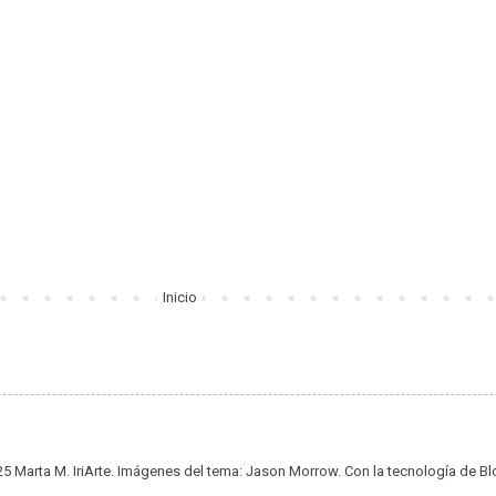
Inicio
5 Marta M. IriArte. Imágenes del tema:
Jason Morrow
. Con la tecnología de
Bl